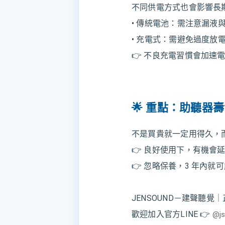
不同供電方式也會影響長
• 傳統電池：需注意漏液
• 充電式：需避免過度放
👉 不良充電習慣會加速
🌟 重點：助聽器
不是買貴就一定用得久，
👉 良好使用下，有機會延
👉 忽略保養，3 年內就
JENSOUND－建聲聽
歡迎加入官方LINE 👉 
@j