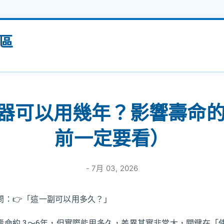
跳到主要內容
區
聽器可以用幾年？影響壽命
前一定要看）
-
7月 03, 2026
問：👉「這一副可以用多久？」
壽命約 3～6年，但實際能用多久，差異其實非常大，關鍵在「