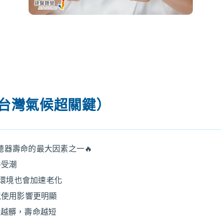
（台灣氣候超關鍵）
聽器壽命的最大因素之一🔥
件受潮
塵環境也會加速老化
境使用影響更明顯
、越髒，壽命越短