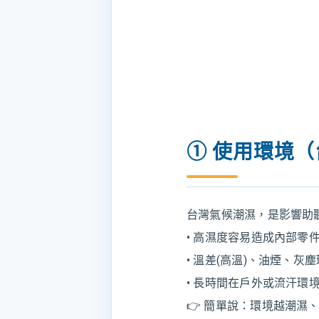
① 使用環境
台灣氣候潮濕，是影響助
• 高濕度容易造成內部零
• 溫差(高溫)、油煙、灰
• 長時間在戶外或流汗環
👉 簡單說：環境越潮濕