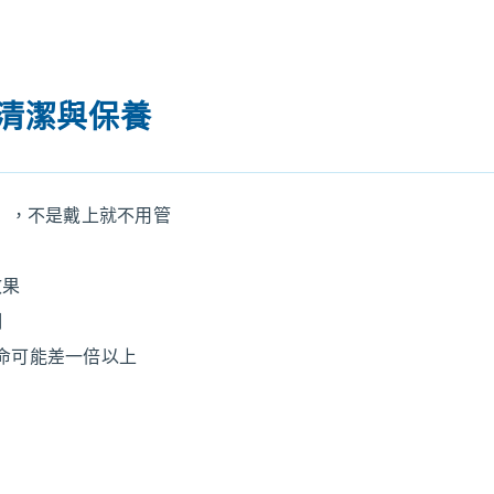
期清潔與保養
」，不是戴上就不用管
效果
潮
，壽命可能差一倍以上