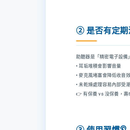
② 是否有定
助聽器是「精密電子設備
• 耳垢堆積會影響音量
• 麥克風堵塞會降低收音
• 未乾燥處理容易內部受
👉 有保養 vs 沒保養
③ 使用習慣👂