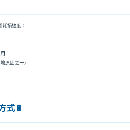
響耗損速度：
使用
損壞原因之一）
短
方式🔋