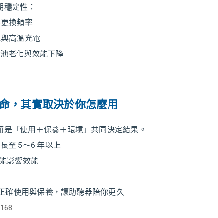
期穩定性：
與更換頻率
電與高溫充電
電池老化與效能下降
壽命，其實取決於你怎麼用
而是「使用＋保養＋環境」共同決定結果。
長至 5～6 年以上
可能影響效能
覺｜正確使用與保養，讓助聽器陪你更久
s168