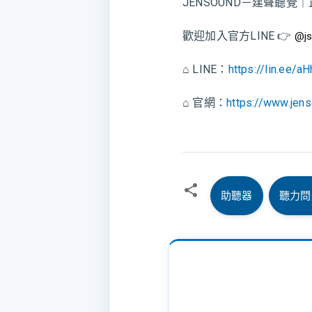
JENSOUND－建聲聽
歡迎加入官方LINE 👉
@j
⌂ LINE：
https://lin.ee/
⌂ 官網：
https://www.jen
助聽器
聽力問
留
言