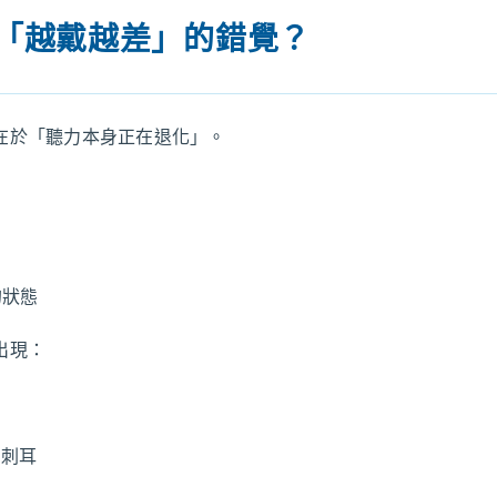
有「越戴越差」的錯覺？
在於「聽力本身正在退化」。
的狀態
出現：
又刺耳