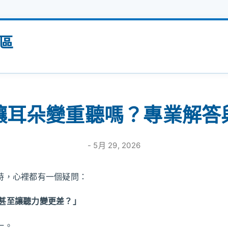
跳到主要內容
區
讓耳朵變重聽嗎？專業解答
-
5月 29, 2026
時，心裡都有一個疑問：
？甚至讓聽力變更差？」
一。