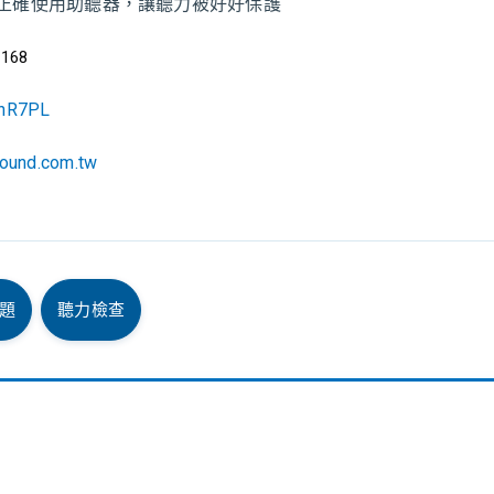
覺｜正確使用助聽器，讓聽力被好好保護
s168
aHhR7PL
sound.com.tw
題
聽力檢查